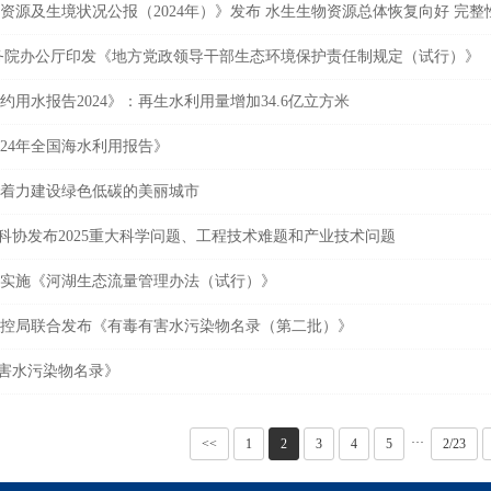
资源及生境状况公报（2024年）》发布 水生生物资源总体恢复向好 完
务院办公厅印发《地方党政领导干部生态环境保护责任制规定（试行）》
用水报告2024》：再生水利用量增加34.6亿立方米
024年全国海水利用报告》
着力建设绿色低碳的美丽城市
国科协发布2025重大科学问题、工程技术难题和产业技术问题
实施《河湖生态流量管理办法（试行）》
控局联合发布《有毒有害水污染物名录（第二批）》
有害水污染物名录》
···
<<
1
2
3
4
5
2/23