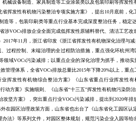
、机械设备制造、家具制造等工业涂装类以及包装印刷等挥发性有
《河北省挥发性有机物污染整治专项实施方案》，提出10月底前，
制造等，包装印刷类等重点行业基本完成深度整治任务，稳定
0年全省涉VOCs排放企业全面完成低挥发性原辅料替代、清洁工艺改
3）2017年11月，浙江省印发《浙江省挥发性有机物深化治理与减排
减、过程控制、末端治理的全过程防治措施，重点强化环杭州湾区
等领域VOCs污染减排；以重点企业的深化治理为抓手，推动实
效管理体系，全省VOCs排放总量比2015年下降20%以上，重点工程
行业挥发性有机物综合整治方案》《山东省重点行业挥发性有
理攻坚行动方案》实施细则、《山东省“十三五”挥发性有机物污染防
治攻坚方案》，突出重点行业VOCs污染减排，提出到2020年
。另外在园区治理政策方面，山东省也出台了《山东省化工园区认
理办法》等系列文件，对园区整体规划，规范污染企业入园等给