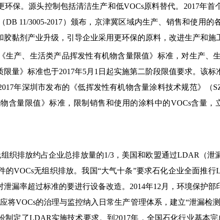
环保。源头控制包括清洁生产和低VOCs原料替代。2017年
B 11/3005-2017）颁布，京津冀区域内生产、销售和使
和胶黏剂产业升级，引导企业采用更环保的原料，改进生产和施工
成《生产、生活类产品挥发性有机物含量限值》标准，对生产、生活
限量》标准也于2017年5月1日起实施第二阶段限值要求。该
17年深圳市发布的《低挥发性有机物含量涂料技术规范》（SZJG5
物含量限值》标准，限制销售和使用的涂料中的VOCs含量，立
无组织排放约占企业总排放量的1/3，美国和欧盟通过LDAR（
的VOCs无组织排放。我国“大气十条”要求石化企业全面推行
泄漏率超过标准的要进行设备改造。2014年12月，环境保护
企业应将VOCs的治理与监控纳入日常生产管理体系，建立“泄漏
制定了LDAR实施技术要求。到2017年，全国石化行业基本完