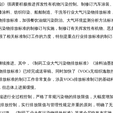
规划》强调要积极推进挥发性有机物污染控制。制修订汽车涂装
漆涂料、纺织印染、船舶制造、干洗等行业大气污染物排放标准
物排放标准，加强餐饮油烟污染防治。大气环境监测分析方法标
污染物排放标准的制修订与实施，制修订有关挥发性有机物、恶
强了相关标准制订工作的力度，特别是重点行业排放标准的制订与
作继续推进。其中，《制药工业大气污染物排放标准》《涂料油
物排放标准》已经完成送审稿。同时加快了《VOCs无组织逸散
排放标准的制订工作非常复杂，涉及VOCs排放标准制订的基础
，但总体上进展缓慢。
进行全过程控制，严格了常规污染物的排放限值，大幅度增加了
织排放控制，实行排放限值与管理性规定并重的原则，明确了无组
有15项，《制药工业大气污染物排放标准》等将会尽快发布实施。截