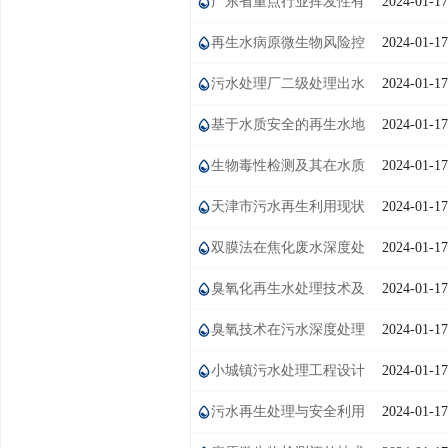
广东省重点行业挥发性有
2024-01-17
学术交流
机物排放量计算方法（试行）（征求
再生水病原微生物风险控
2024-01-17
学术前沿
意见稿）
制面临的新问题与技术需求
污水处理厂二级处理出水
2024-01-17
深度处理技术研究
基于水质安全的再生水地
2024-01-17
下回灌研究
生物毒性检测及其在水质
2024-01-17
安全评价中的应用
天津市污水再生利用现状
2024-01-17
分析与总结
双膜法在焦化废水深度处
2024-01-17
理中的应用
臭氧化再生水处理技术及
2024-01-17
其安全性评价研究
臭氧技术在污水深度处理
2024-01-17
中的应用
小城镇污水处理工程设计
2024-01-17
的反思与建议
污水再生处理与安全利用
2024-01-17