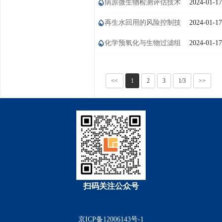
研讨会
病原微生物检测评估技术
2024-01-17
再生水回用的风险控制技
2024-01-17
术研究
化学预氧化与生物过滤组
2024-01-17
合工艺
<<
1
2
3
1/3
>>
扫码关注公众号
京ICP备12006143号-1