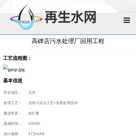
网站首页
高碑店污水处理厂回用工程
再生水动态
工艺流程图：
再生水知识
城镇污水回用
基本信息
所在地区：
北京
工业废水回用
处理工艺：
活性污泥法工艺+深度处理技术
技术资料
建设性质：
改扩建
建成时间：
2003年
政策法规
设计规模：
47万m3/d