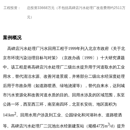
学术交流
工程投资：
总投资33668万元（不包括高碑店污水处理厂改造费用约2511万
元）
学术前沿
案例概况
高碑店污水处理厂污水回用
工程
于
1999
年列入北京市政府《关于北
京市环境污染治理目标与对策》（京政办函〔
1999
〕）十大研究课题
中。该
工程
是将高碑店污水处理厂二级出水提升用于河道取水的工业
用水，替代清洁水源、改善河道景观，并将部分二级出水经深度处理
后用于市政杂用（如道路喷洒、绿地浇灌等），替代自来水，达到城
市污水资源化和改善河道水质的目的。回用水涉及的区域范围，东至
公路一环，西至西三环，南至南四环，北至长安街。地区面积为
2
141km
。回用水用户涉及到工业、公园绿化和河湖补水、道路喷洒
3
等。高碑店污水处理厂二沉池出水经新建泵站（规模
47
万
m
/d
）提升