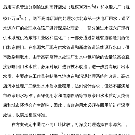
3
后用两条管道分别输送到高碑店湖（规模
30
万
m
/d
）和水源六厂（规
3
模
17
万
m
/d
）。送至高碑店湖的处理水供北京第一热电厂用水；送至
水源六厂的处理水在该厂进行深度处理后，一部分通过水源六厂现有
供水系统供给东郊工业区和焦化厂；一部分通过新建管道输送到西便
门和东便门。在水源六厂现有供水管道和新建管道沿线设取水口，供
市政杂用取水。由于高碑店污水处理厂出水中氮和磷的含量较高会直
接影响回用水水质，必须对该厂进行技术改造，进一步提高该厂出水
水质。主要改造工作量包括曝气池改造和污泥处理系统的改造。高碑
店污水处理厂二级出水水质水量稳定，达到设计要求，但还不能满足
市政杂用水标准，而绿化用水和道路喷洒等市政杂用水水质对人类健
康和城市环境会产生影响，因此，市政杂用水必须在回用前进行深度
处理，以满足相应标准。
在方案确定中通过不同厂址比较，将深度处理选择在水源六厂。
3