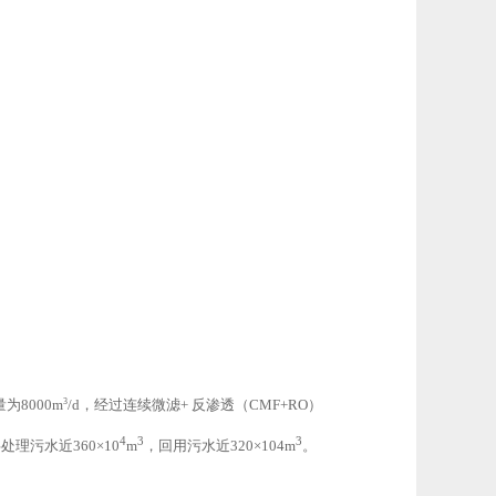
量为
8000m
3
/d
，经过连续微滤
+
反渗透（
CMF+RO
）
4
3
3
共处理污水近
360
×
10
m
，回用污水近
320
×
104m
。