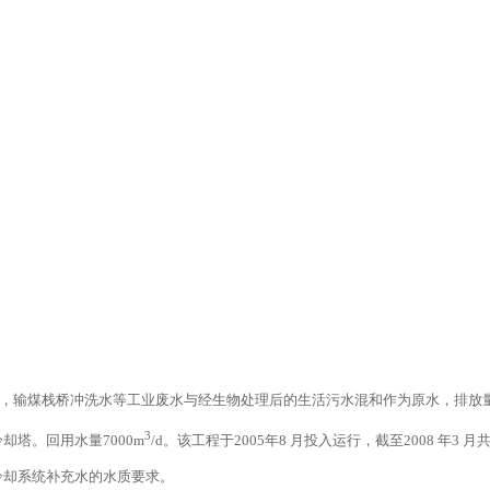
，输煤栈桥冲洗水等工业废水与经生物处理后的生活污水混和作为原水，排放
3
冷却塔。回用水量
7000m
/d
。该工程于
2005
年
8
月投入运行，截至
2008
年
3
月
冷却系统补充水的水质要求。