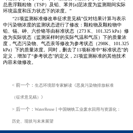
总悬浮颗粒物（TSP）及铅、苯并[a]芘浓度为监测期间实际
环境温度和压力状态下的浓度。”
“21项监测标准修改单征求意见稿”仅对结果计算与表示
中污染物浓度的监测状态进行了修改：颗粒物及颗粒物中
铅、镉、砷、六价铬等由标准状态（273 K、101.325 kPa）修
改为实际状态（监测采样时的实际气温和气压）下的质量浓
度，气态污染物、气态汞等修改为参考状态（298K、101.325
kPa）下的质量浓度。同时，删去了11项标准中“标准状态”的
定义，增加了“参考状态”的定义，21项监测标准的其他技术
内容未做修改。
< 前一个：
生态环境部专家解读《恶臭污染物排放标准
（征求意见稿）》
> 后一个：
WaterReuse丨中国钢铁工业废水回用与资源化：
历史、现状与未来展望