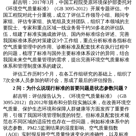
郝吉明：2017年3月，中国工程院受原环境保护部委托对
学术交流
《环境空气质量标准》（GB 3095-2012）开展专题评估。中
国工程院对此十分重视，成立了评估工作领导小组、顾问专
学术前沿
家组、评估专家组、执笔组及支持团队，组织了本领域的主
要院士、专家和重点区域一线业务骨干约50多名的评估队
伍，组建了标准实施成效评估、国内外标准综合评述、完善
我国标准体系的对策建议3个工作组，重点分析标准各指标在
空气质量管理中的作用、诊断标准及配套技术在执行过程中
的问题，梳理了标准与国外主要标准体系设计的异同，结合
我国未来空气质量管理的需求，提出完善环境空气质量标准
体系和管理制度体系的建议。
评估工作历时5个月，在各工作组研究的基础上，组织了
7次全体人员参加的研讨会，形成了最后的评估报告。
2 问：为什么说现行标准的首要问题是状态参数问题？
郝吉明：评估报告认为，《环境空气质量标准》（GB
3095-2012）自2012年颁布和分阶段实施以来，在改善环境空
气质量、保护生态环境和保障人群健康等方面发挥了重要作
用，引领了我国环境管理制度的转型。但标准及配套技术规
范在不同区域的适应性也存在一些问题，例如标准体系中的
状态参数、PM2.5监测结果的湿度影响、空气质量指数
（AQI）实时报反映空气质量快速变化的准确性，以及标准