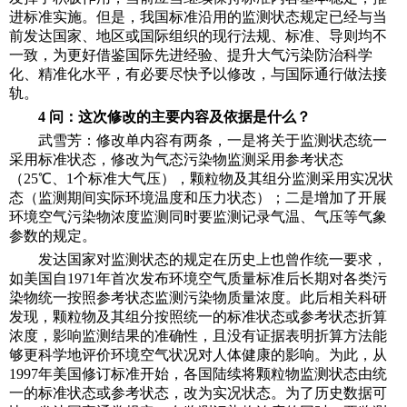
进标准实施。但是，我国标准沿用的监测状态规定已经与当
前发达国家、地区或国际组织的现行法规、标准、导则均不
一致，为更好借鉴国际先进经验、提升大气污染防治科学
化、精准化水平，有必要尽快予以修改，与国际通行做法接
轨。
4 问：这次修改的主要内容及依据是什么？
武雪芳：修改单内容有两条，一是将关于监测状态统一
采用标准状态，修改为气态污染物监测采用参考状态
（25℃、1个标准大气压），颗粒物及其组分监测采用实况状
态（监测期间实际环境温度和压力状态）；二是增加了开展
环境空气污染物浓度监测同时要监测记录气温、气压等气象
参数的规定。
发达国家对监测状态的规定在历史上也曾作统一要求，
如美国自1971年首次发布环境空气质量标准后长期对各类污
染物统一按照参考状态监测污染物质量浓度。此后相关科研
发现，颗粒物及其组分按照统一的标准状态或参考状态折算
浓度，影响监测结果的准确性，且没有证据表明折算方法能
够更科学地评价环境空气状况对人体健康的影响。为此，从
1997年美国修订标准开始，各国陆续将颗粒物监测状态由统
一的标准状态或参考状态，改为实况状态。为了历史数据可