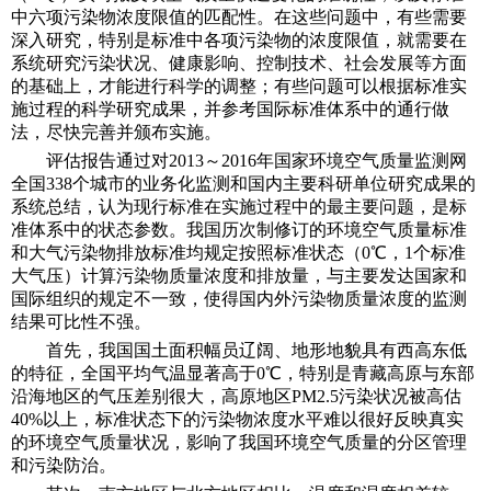
中六项污染物浓度限值的匹配性。在这些问题中，有些需要
深入研究，特别是标准中各项污染物的浓度限值，就需要在
系统研究污染状况、健康影响、控制技术、社会发展等方面
的基础上，才能进行科学的调整；有些问题可以根据标准实
施过程的科学研究成果，并参考国际标准体系中的通行做
法，尽快完善并颁布实施。
评估报告通过对2013～2016年国家环境空气质量监测网
全国338个城市的业务化监测和国内主要科研单位研究成果的
系统总结，认为现行标准在实施过程中的最主要问题，是标
准体系中的状态参数。我国历次制修订的环境空气质量标准
和大气污染物排放标准均规定按照标准状态（0℃，1个标准
大气压）计算污染物质量浓度和排放量，与主要发达国家和
国际组织的规定不一致，使得国内外污染物质量浓度的监测
结果可比性不强。
首先，我国国土面积幅员辽阔、地形地貌具有西高东低
的特征，全国平均气温显著高于0℃，特别是青藏高原与东部
沿海地区的气压差别很大，高原地区PM2.5污染状况被高估
40%以上，标准状态下的污染物浓度水平难以很好反映真实
的环境空气质量状况，影响了我国环境空气质量的分区管理
和污染防治。