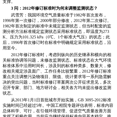
支撑。
3 问：2012年修订标准时为何未调整监测状态？
武雪芳：我国环境空气质量标准于1982年首次发布，
1996年第一次修订，2000年部分修改，2012年第二次修订。
1982年首次制定的标准中未规定监测状态，但当时配套的监
测分析方法标准规定监测状态采用标准状态，即温度为273
K、压力为101.325 kPa（0℃、1个标准大气压）的状态；此
后，1996年首次修订时在标准中明确规定采用标准状态，沿
用至今。
2012年修订标准时，考虑到纵向的历史继承和横向的相
关标准协调等问题，未修改监测状态。标准状态在大气环境
标准体系中沿用时间长，涉及到的标准种类多、数量大，修
改相关规定涉及面广、工作任务比较繁重，2012年修订标准
重点关注调整污染物项目、限值、统计要求等一系列急需解
决的突出问题，当时标准修订草案两次公开征求意见，多次
召开专家、部门、地方研讨会，相关各方均未提出修改监测
状态。
从2013年1月1日首批城市开始实施，GB 3095-2012标准
实施时间已经超过5年。中国工程院专题评估表明，标准内容
总体科学、可行，在引领环境管理、促进空气质量改善方面
发挥了积极作用，当前应当继续保持标准内容基本稳定，推