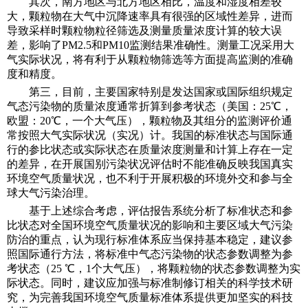
其次，南方地区与北方地区相比，温度和湿度相差较
大，颗粒物在大气中沉降速率具有很强的区域性差异，进而
导致采样时颗粒物粒径筛选及测量质量浓度计算的较大误
差，影响了PM2.5和PM10监测结果准确性。测量工况采用大
气实际状况，将有利于从颗粒物筛选等方面提高监测的准确
度和精度。
第三，目前，主要国家特别是发达国家或国际组织规定
气态污染物的质量浓度通常折算到参考状态（美国：25℃，
欧盟：20℃，一个大气压），颗粒物及其组分的监测评价通
常按照大气实际状况（实况）计。我国的标准状态与国际通
行的参比状态或实际状态在质量浓度测量和计算上存在一定
的差异，在开展国别污染状况评估时不能准确反映我国真实
环境空气质量状况，也不利于开展积极的环境外交和参与全
球大气污染治理。
基于上述综合考虑，评估报告系统分析了标准状态和参
比状态对全国环境空气质量状况的影响和主要区域大气污染
防治的重点，认为现行标准体系应当保持基本稳定，建议参
照国际通行方法，将标准中气态污染物的状态参数调整为参
考状态（25 ℃，1个大气压），将颗粒物的状态参数调整为实
际状态。同时，建议应加强与标准制修订相关的科学技术研
究，为完善我国环境空气质量标准体系提供更加坚实的科技