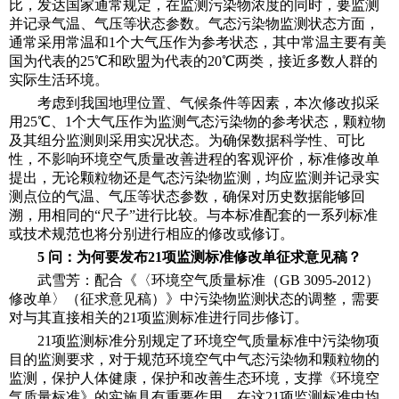
比，发达国家通常规定，在监测污染物浓度的同时，要监测
并记录气温、气压等状态参数。气态污染物监测状态方面，
通常采用常温和1个大气压作为参考状态，其中常温主要有美
国为代表的25℃和欧盟为代表的20℃两类，接近多数人群的
实际生活环境。
考虑到我国地理位置、气候条件等因素，本次修改拟采
用25℃、1个大气压作为监测气态污染物的参考状态，颗粒物
及其组分监测则采用实况状态。为确保数据科学性、可比
性，不影响环境空气质量改善进程的客观评价，标准修改单
提出，无论颗粒物还是气态污染物监测，均应监测并记录实
测点位的气温、气压等状态参数，确保对历史数据能够回
溯，用相同的“尺子”进行比较。与本标准配套的一系列标准
或技术规范也将分别进行相应的修改或修订。
5 问：为何要发布21项监测标准修改单征求意见稿？
武雪芳：配合《〈环境空气质量标准（GB 3095-2012）
修改单〉（征求意见稿）》中污染物监测状态的调整，需要
对与其直接相关的21项监测标准进行同步修订。
21项监测标准分别规定了环境空气质量标准中污染物项
目的监测要求，对于规范环境空气中气态污染物和颗粒物的
监测，保护人体健康，保护和改善生态环境，支撑《环境空
气质量标准》的实施具有重要作用。在这21项监测标准中均