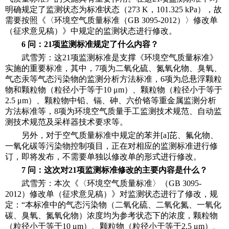
明确规定了监测状态为标准状态（273 K，101.325 kPa），故
需要按照《〈环境空气质量标准（GB 3095-2012）〉修改单
（征求意见稿）》中规定的监测状态进行修改。
6 问：21项监测标准规定了什么内容？
武雪芳：这21项监测标准是支撑《环境空气质量标准》
实施的重要标准，其中，7项为二氧化硫、氮氧化物、臭氧、
气态汞等气态污染物的监测分析方法标准，6项为总悬浮颗粒
物和颗粒物（粒径小于等于10 μm）、颗粒物（粒径小于等于
2.5 μm）、颗粒物中铅、镉、砷、六价铬等重金属监测分析
方法标准等，8项为环境空气质量手工监测技术规范、自动监
测技术规范及采样器技术要求等。
另外，对于空气质量标准中规定的苯并[a]芘、氟化物、
一氧化碳等污染物控制项目，正在对相应的监测标准进行修
订，即将发布，不需要单独以修改单的形式进行修改。
7 问：这次对21项监测标准修改的主要内容是什么？
武雪芳：本次《〈环境空气质量标准〉（GB 3095-
2012）修改单（征求意见稿）》对监测状态进行了修改，规
定：“本标准中的气态污染物（二氧化硫、二氧化氮、一氧化
碳、臭氧、氮氧化物）浓度均为参考状态下的浓度，颗粒物
（粒径小于等于10 μm）、颗粒物（粒径小于等于2.5 μm）、