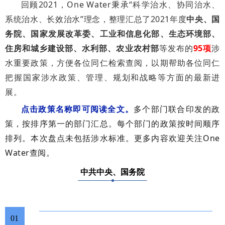
回顾2021，One Water秉承“科学治水、协同治水、
学术交流
系统治水、长效治水”理念，整理汇总了2021年度
中央、
国
务院、国家发展改革委、
工业和信息化部、
生态环境部、
学术前沿
住房和城乡建设部、
水利部、农业农村部
等发布的
95项
涉
水重要政策，方便各位同仁检索查阅，以期帮助各位同仁
把握国家涉水政策、管理、规划和战略等方面的最新进
展。
点击政策名称即可阅读全文。
多个部门联合印发的政
策，按排序第一的部门汇总。每个部门的政策按时间顺序
排列。本次盘点未包括涉水标准。更多内容欢迎关注
One
Water
查阅。
中共中央、国务院
01