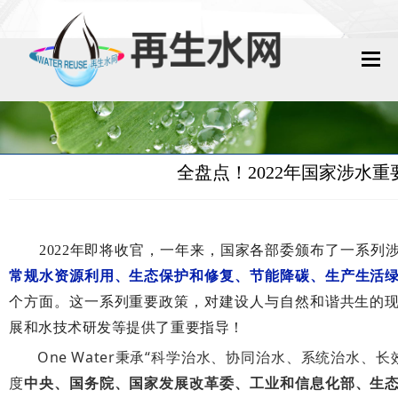
网站首页
再生水动态
全盘点！2022年国家涉水重
再生水知识
城镇污水回用
2022年即将收官，一年来，国家各部委颁布了一系列
工业废水回用
常规水资源利用、
生态保护和修复、
节能降碳、
生产生活
个方面。这一系列重要政策，对建设人与自然和谐共生的
技术资料
展和水技术研发等提供了重要指导！
One Water秉承“科学治水、协同治水、系统治水、长
政策法规
度
中央、
国务院、国家发展改革委、
工业和信息化部、
生