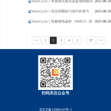
抑藻剂的性能及应用
WaterCycle丨布基纳法索达诺盆地内陆河
2025-08-29
谷农业系统内的水资源利用
WaterCycle丨高负荷颗粒污泥中的潜力
2025-08-29
股：慢速生长微生物
WaterCycle丨双极膜电渗析（BMED）回
2025-08-29
收畜禽粪便中营养物质的产品纯度和能效研究
···
<<
1
2
3
4
5
2/7
>>
扫码关注公众号
京ICP备12006143号-1