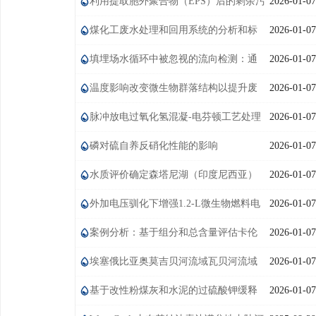
性差异：ZIF-67，UVC和臭氧
利用提取胞外聚合物（EPS）后的剩余污
2026-01-07
学术交流
泥制备新型污泥基生物炭作为土壤改良剂，促进沙
煤化工废水处理和回用系统的分析和标
2026-01-07
学术前沿
质土壤中植物萌发
准化
填埋场水循环中被忽视的流向检测：通
2026-01-07
过联合反演电阻率和自电位数据精准表征渗滤液分
温度影响改变微生物群落结构以提升废
2026-01-07
布
弃活性污泥短时好氧消化过程中的EPS产量和污泥脱
脉冲放电过氧化氢混凝-电芬顿工艺处理
2026-01-07
水性能
甲硝唑制药废水
磷对硫自养反硝化性能的影响
2026-01-07
水质评价确定森塔尼湖（印度尼西亚）
2026-01-07
营养状态和不同用途的适用性
外加电压驯化下增强1.2-L微生物燃料电
2026-01-07
池的发电能力
案例分析：基于组分和总含量评估卡伦
2026-01-07
湖沉积物中金属生态风险的新型综合毒性指标
埃塞俄比亚奥莫吉贝河流域瓦贝河流域
2026-01-07
（CTI）
水文气象与地理空间数据耦合的地下水远景区评价
基于改性粉煤灰和水泥的过硫酸钾缓释
2026-01-07