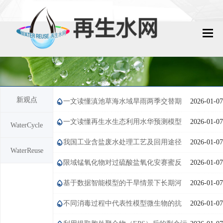
网站首页
再生水动态
新观点
一文读懂滇池草海水域旱雨两季交替期
2026-01-07
再生水知识
间的有机污染特征丨Water data & facts文章导读
一文读懂再生水生态利用水华预测模型
2026-01-07
WaterCycle
城镇污水回用
选择方法丨Methodology Frontiers文章导读
我国工业含盐废水处理工艺及回用途径
2026-01-07
WaterReuse
工业废水回用
的探索与案例分析
限域锰氧化物对过硫酸盐氧化安赛蜜反
2026-01-07
技术资料
应体系中活性炭的调控作用
基于数据智能模型的干旱情景下长期河
2026-01-07
流自然径流预测
不同消毒过程中代表性模型微生物的抗
2026-01-07
政策法规