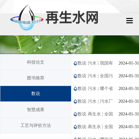
网站首页
再生水动态
科技论文
数说·污水 | 我国有
2024-01-31
再生水知识
多少座城镇污水处理厂？
数说·污水 | 全国污
2024-01-31
图书推荐
城镇污水回用
水处理能力有多大？
数说·污水 | 哪个省
2024-01-31
数说
工业废水回用
份城镇污水处理厂最多？处理能
数说·污水 | 污水厂
2024-01-31
智慧成果
技术资料
力最高？
进水污染物浓度呈现下降趋势
数说·再生水 | 全国
2024-01-31
工艺与评价方法
再生水生产能力有多大？输配管
数说·再生水 | 全国
2024-01-31
政策法规
网有多长？