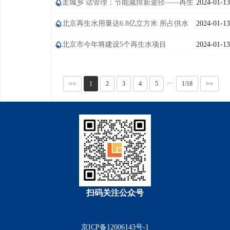
走城乡 话管理：节能减排新途径——再生
2024-01-13
水为源体 供热又制冷
北京再生水用量达6.8亿立方米 所占供水
2024-01-13
比例达19%
北京市今年将建设5个再生水项目
2024-01-13
···
<<
1
2
3
4
5
1/18
>>
扫码关注公众号
京ICP备12006143号-1